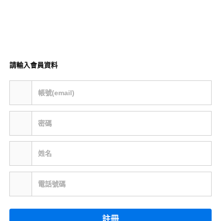
請輸入會員資料
帳號(email)
密碼
姓名
電話號碼
註冊