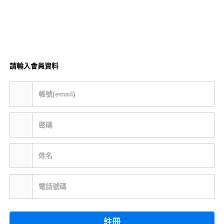
請輸入會員資料
帳號(email)
密碼
姓名
電話號碼
註冊