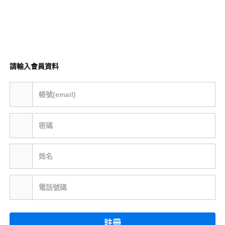
請輸入會員資料
帳號(email)
密碼
姓名
電話號碼
註冊