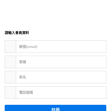
請輸入會員資料
帳號(email)
密碼
姓名
電話號碼
註冊