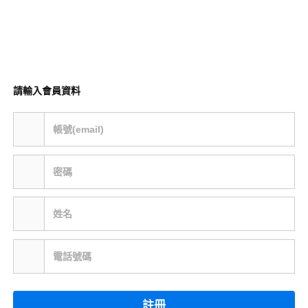
請輸入會員資料
帳號(email)
密碼
姓名
電話號碼
註冊