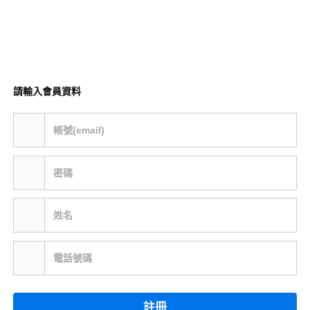
請輸入會員資料
帳號(email)
密碼
姓名
電話號碼
註冊