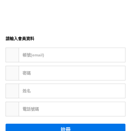
請輸入會員資料
帳號(email)
密碼
姓名
電話號碼
註冊