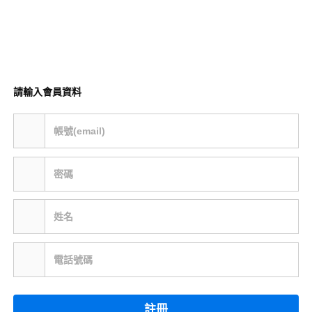
請輸入會員資料
帳號(email)
密碼
姓名
電話號碼
註冊