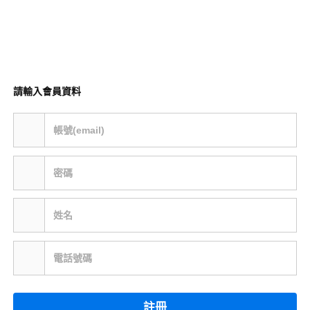
請輸入會員資料
帳號(email)
密碼
姓名
電話號碼
註冊