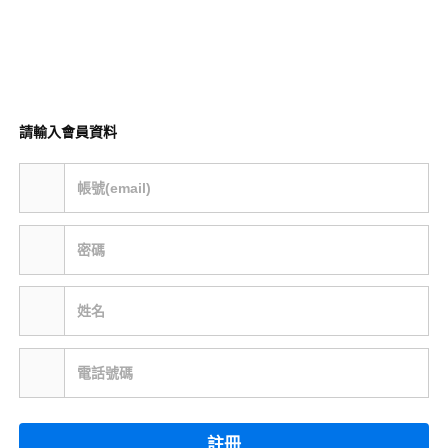
請輸入會員資料
帳號(email)
密碼
姓名
電話號碼
註冊