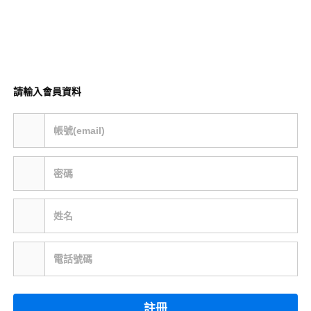
請輸入會員資料
帳號(email)
密碼
姓名
電話號碼
註冊