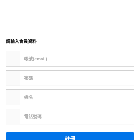
請輸入會員資料
帳號(email)
密碼
姓名
電話號碼
註冊