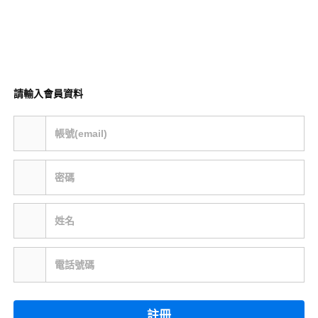
請輸入會員資料
帳號(email)
密碼
姓名
電話號碼
註冊