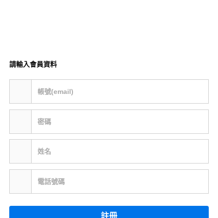
請輸入會員資料
帳號(email)
密碼
姓名
電話號碼
註冊