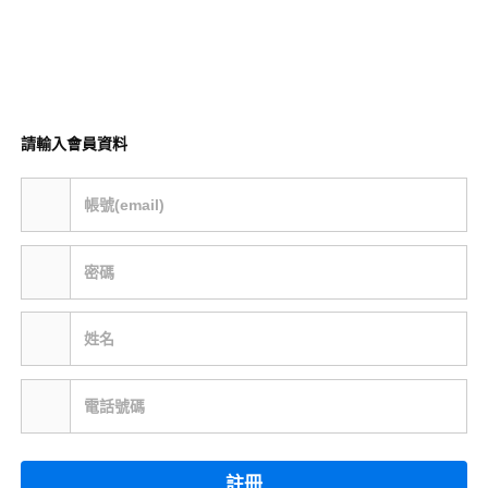
請輸入會員資料
帳號(email)
密碼
姓名
電話號碼
註冊