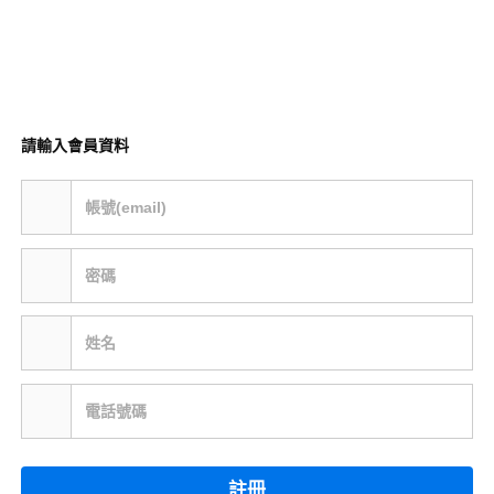
請輸入會員資料
帳號(email)
密碼
姓名
電話號碼
註冊