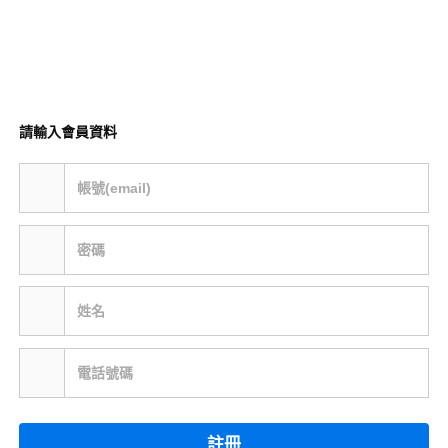
請輸入會員資料
帳號(email)
密碼
姓名
電話號碼
註冊