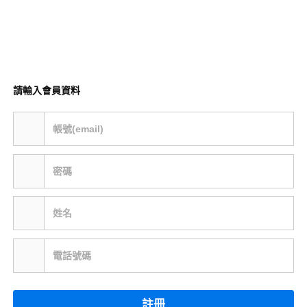
請輸入會員資料
帳號(email)
密碼
姓名
電話號碼
註冊