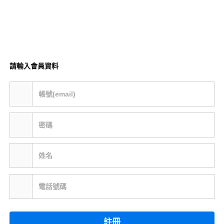
請輸入會員資料
帳號(email)
密碼
姓名
電話號碼
註冊