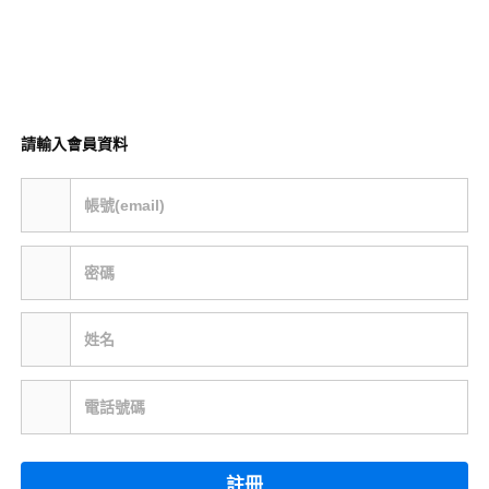
請輸入會員資料
帳號(email)
密碼
姓名
電話號碼
註冊