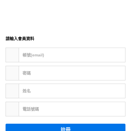
請輸入會員資料
帳號(email)
密碼
姓名
電話號碼
註冊