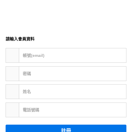
請輸入會員資料
帳號(email)
密碼
姓名
電話號碼
註冊