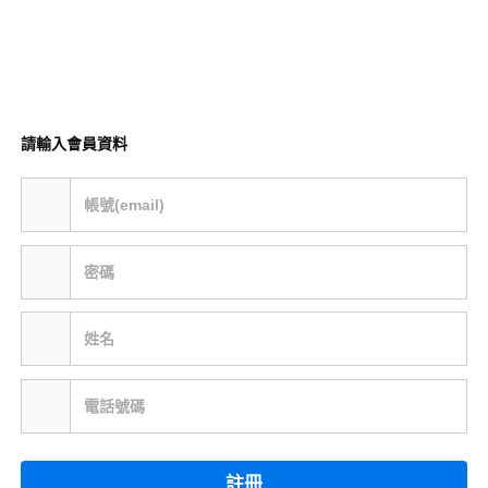
請輸入會員資料
帳號(email)
密碼
姓名
電話號碼
註冊