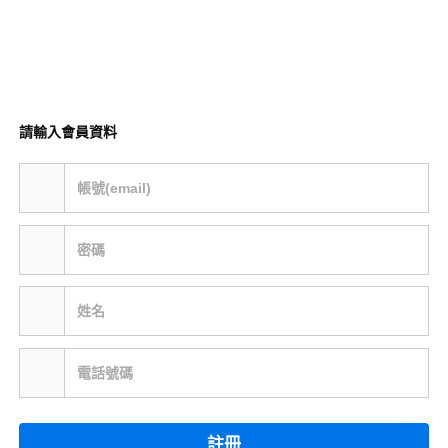
請輸入會員資料
帳號(email)
密碼
姓名
電話號碼
註冊