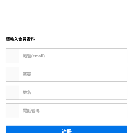
請輸入會員資料
帳號(email)
密碼
姓名
電話號碼
註冊