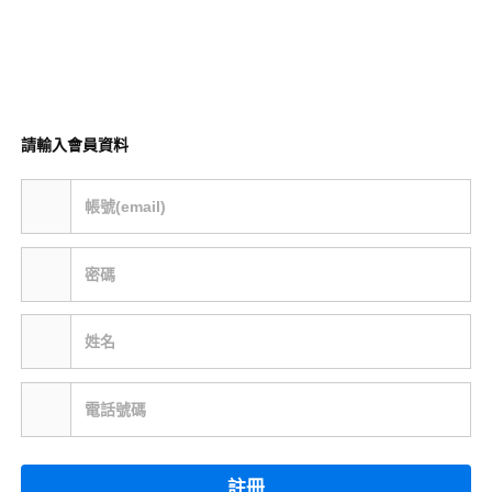
請輸入會員資料
帳號(email)
密碼
姓名
電話號碼
註冊