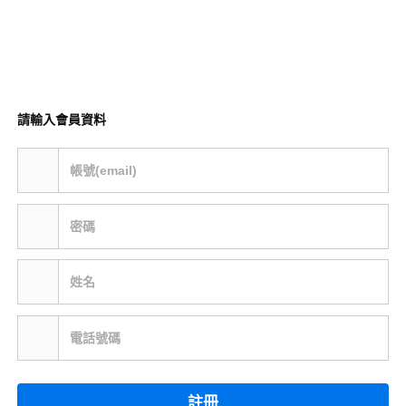
請輸入會員資料
帳號(email)
密碼
姓名
電話號碼
註冊