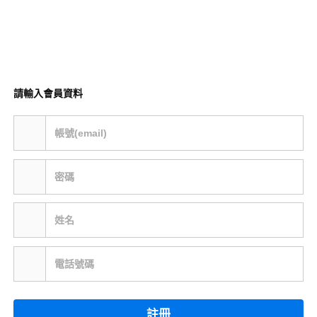
請輸入會員資料
帳號(email)
密碼
姓名
電話號碼
註冊