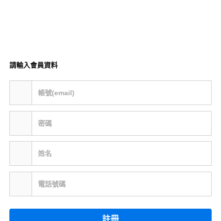
請輸入會員資料
帳號(email)
密碼
姓名
電話號碼
註冊