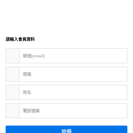
請輸入會員資料
帳號(email)
密碼
姓名
電話號碼
註冊