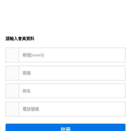
請輸入會員資料
帳號(email)
密碼
姓名
電話號碼
註冊