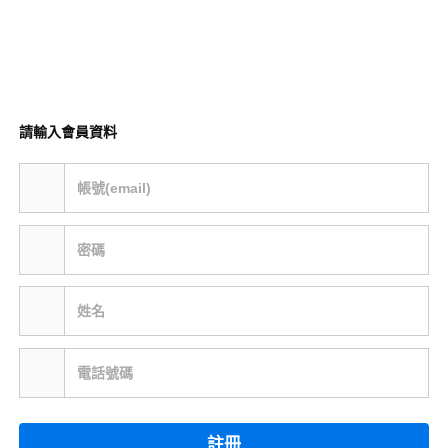
請輸入會員資料
帳號(email)
密碼
姓名
電話號碼
註冊