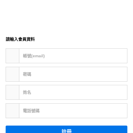
請輸入會員資料
帳號(email)
密碼
姓名
電話號碼
註冊