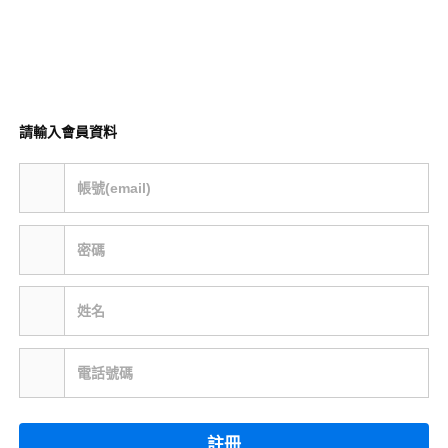
請輸入會員資料
帳號(email)
密碼
姓名
電話號碼
註冊