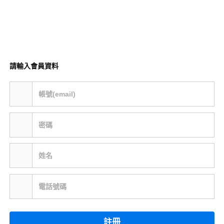
請輸入會員資料
帳號(email)
密碼
姓名
電話號碼
註冊