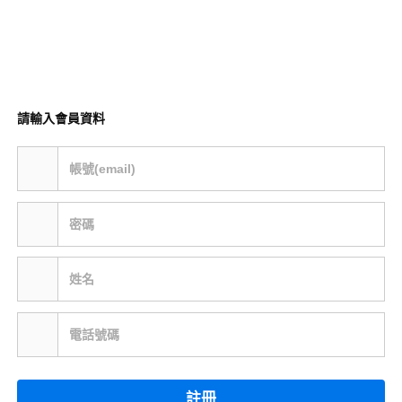
請輸入會員資料
帳號(email)
密碼
姓名
電話號碼
註冊