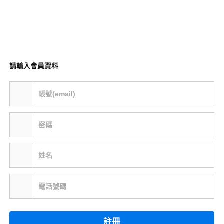
請輸入會員資料
帳號(email)
密碼
姓名
電話號碼
註冊