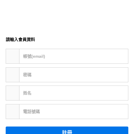
請輸入會員資料
帳號(email)
密碼
姓名
電話號碼
註冊