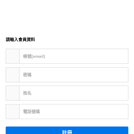
請輸入會員資料
帳號(email)
密碼
姓名
電話號碼
註冊