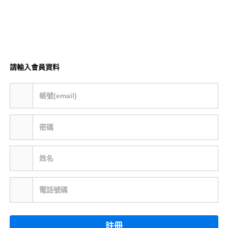
請輸入會員資料
帳號(email)
密碼
姓名
電話號碼
註冊