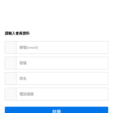
請輸入會員資料
帳號(email)
密碼
姓名
電話號碼
註冊