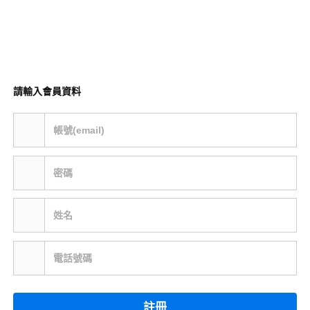
請輸入會員資料
帳號(email)
密碼
姓名
電話號碼
註冊