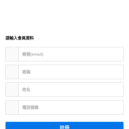
請輸入會員資料
帳號(email)
密碼
姓名
電話號碼
註冊