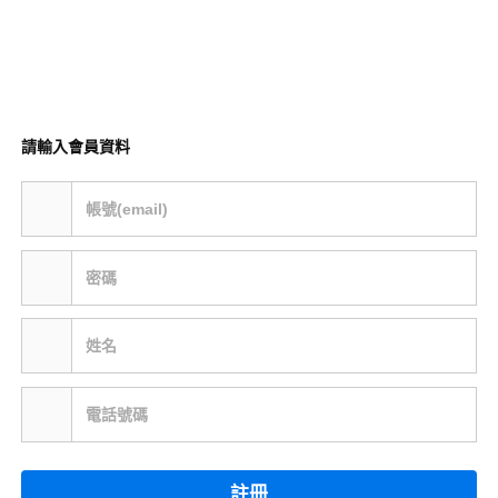
請輸入會員資料
帳號(email)
密碼
姓名
電話號碼
註冊