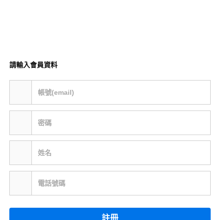
請輸入會員資料
帳號(email)
密碼
姓名
電話號碼
註冊