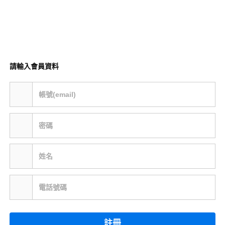
請輸入會員資料
帳號(email)
密碼
姓名
電話號碼
註冊