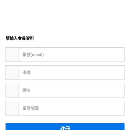
請輸入會員資料
帳號(email)
密碼
姓名
電話號碼
註冊