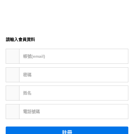
請輸入會員資料
帳號(email)
密碼
姓名
電話號碼
註冊