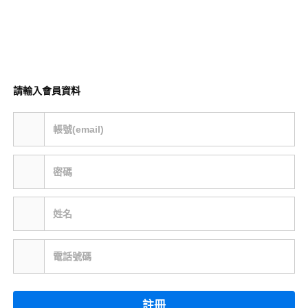
請輸入會員資料
帳號(email)
密碼
姓名
電話號碼
註冊