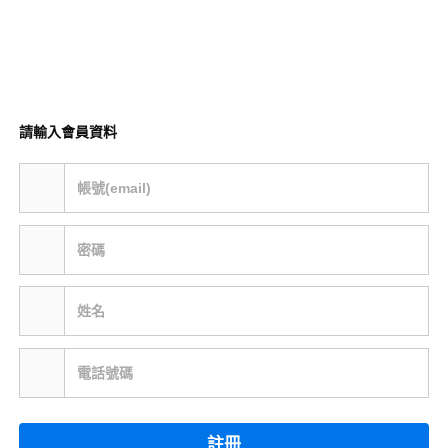
請輸入會員資料
帳號(email)
密碼
姓名
電話號碼
註冊